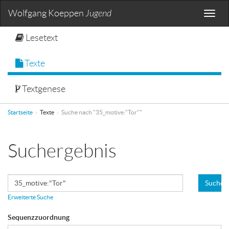
Wolfgang Koeppen
Jugend
Toggle
naviga
Lesetext
Texte
Textgenese
Startseite
Texte
Suche nach "35_motive:"Tor""
Suchergebnis
Suchen
Erweiterte Suche
Sequenzzuordnung