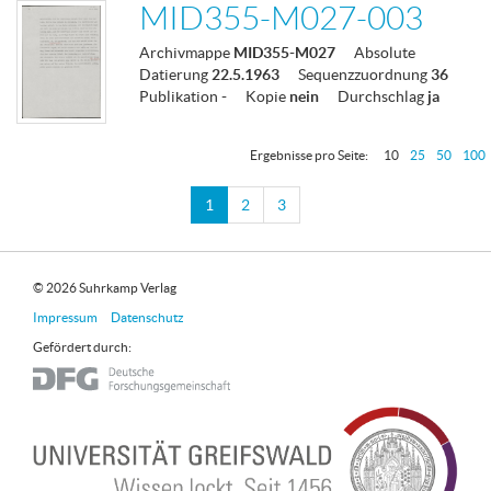
MID355-M027-003
Archivmappe
MID355-M027
Absolute
Datierung
22.5.1963
Sequenzzuordnung
36
Publikation
-
Kopie
nein
Durchschlag
ja
Ergebnisse pro Seite:
10
25
50
100
1
2
3
© 2026 Suhrkamp Verlag
Impressum
Datenschutz
Gefördert durch: