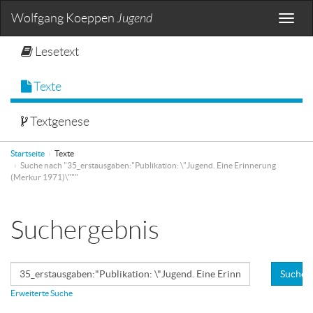
Wolfgang Koeppen
Jugend
Toggle
naviga
Lesetext
Texte
Textgenese
Startseite
Texte
Suche nach "35_erstausgaben:"Publikation: \"Jugend. Eine Erinnerung
(Merkur 1971)\"""
Suchergebnis
Suchen
Erweiterte Suche