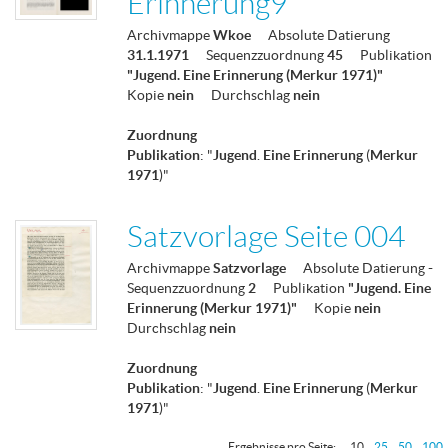
Erinnerung9
Archivmappe
Wkoe
Absolute Datierung
31.1.1971
Sequenzzuordnung
45
Publikation
"Jugend. Eine Erinnerung (Merkur 1971)"
Kopie
nein
Durchschlag
nein
Zuordnung
Publikation
: "
Jugend
.
Eine
Erinnerung
(
Merkur
1971
)"
Satzvorlage Seite 004
Archivmappe
Satzvorlage
Absolute Datierung
-
Sequenzzuordnung
2
Publikation
"Jugend. Eine
Erinnerung (Merkur 1971)"
Kopie
nein
Durchschlag
nein
Zuordnung
Publikation
: "
Jugend
.
Eine
Erinnerung
(
Merkur
1971
)"
Ergebnisse pro Seite:
10
25
50
100