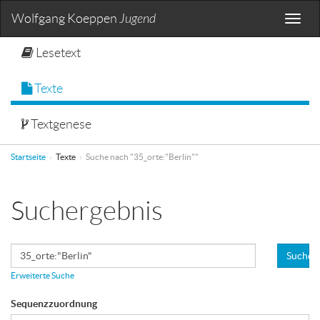
Wolfgang Koeppen
Jugend
Toggle
naviga
Lesetext
Texte
Textgenese
Startseite
Texte
Suche nach "35_orte:"Berlin""
Suchergebnis
Suchen
Erweiterte Suche
Sequenzzuordnung