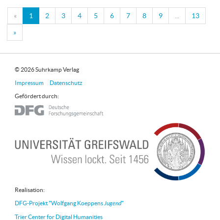
«
1
2
3
4
5
6
7
8
9
...
13
»
© 2026 Suhrkamp Verlag
Impressum
Datenschutz
Gefördert durch:
Realisation:
DFG-Projekt "Wolfgang Koeppens
Jugend
"
Trier Center for Digital Humanities