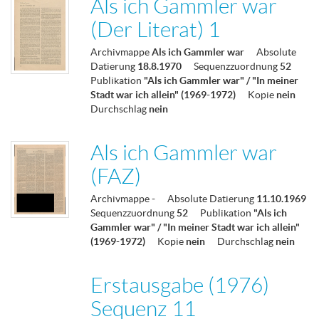
Als ich Gammler war
(Der Literat) 1
Archivmappe
Als ich Gammler war
Absolute
Datierung
18.8.1970
Sequenzzuordnung
52
Publikation
"Als ich Gammler war" / "In meiner
Stadt war ich allein" (1969-1972)
Kopie
nein
Durchschlag
nein
Als ich Gammler war
(FAZ)
Archivmappe
-
Absolute Datierung
11.10.1969
Sequenzzuordnung
52
Publikation
"Als ich
Gammler war" / "In meiner Stadt war ich allein"
(1969-1972)
Kopie
nein
Durchschlag
nein
Erstausgabe (1976)
Sequenz 11