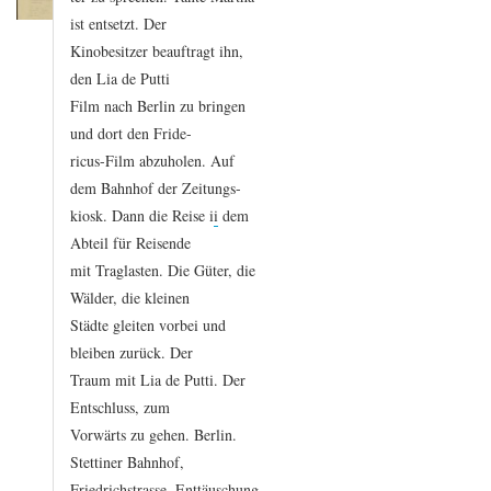
ist
entsetzt.
Der
Kinobesitzer
beauftragt
ihn,
den
Lia
de
Putti
Film
nach
Berlin
zu
bringen
und
dort
den
Fride
-
ricus-Film
abzuholen.
Auf
dem
Bahnhof
der
Zeitungs
-
kiosk.
Dann
die
Reise
i
i
dem
Abteil
für
Reisende
mit
Traglasten.
Die
Güter,
die
Wälder,
die
kleinen
Städte
gleiten
vorbei
und
bleiben
zurück.
Der
Traum
mit
Lia
de
Putti.
Der
Entschluss,
zum
Vorwärts
zu
gehen.
Berlin.
Stettiner
Bahnhof,
Friedrichstrasse.
Enttäuschung