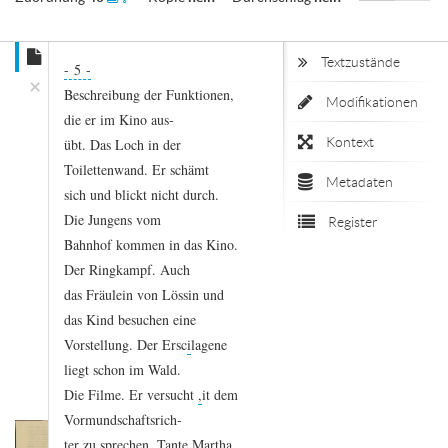
Textzustände
- 5
-
×
Beschreibung
der
Funktionen,
Modifikationen
die
er
im
Kino
aus
-
Kontext
übt.
Das
Loch
in
der
Toilettenwand.
Er
schämt
Metadaten
sich
und
blickt
nicht
durch.
Die
Jungens
vom
Register
Bahnhof
kommen
in
das
Kino.
Der
Ringkampf.
Auch
das
Fräulein
von
Lössin
und
das
Kind
besuchen
eine
Vorstellung.
Der
Ersc
i
lagene
liegt
schon
im
Wald.
Die
Filme.
Er
versucht
,
it
dem
Vormundschaftsrich
-
ter
zu
sprechen.
Tante
Martha