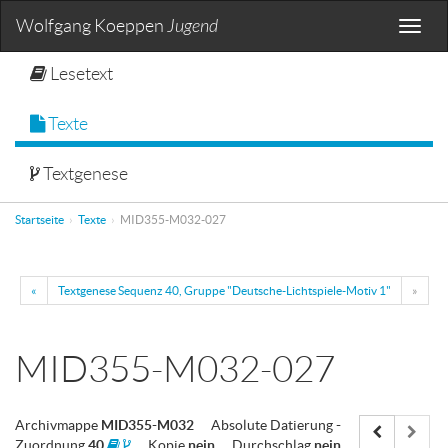
Wolfgang Koeppen
Jugend
Toggle
naviga
Lesetext
Texte
Textgenese
Startseite
Texte
MID355-M032-027
«
Textgenese Sequenz 40, Gruppe "Deutsche-Lichtspiele-Motiv 1"
»
MID355-M032-027
Archivmappe
MID355-M032
Absolute Datierung
-
Zuordnung
40
Kopie
nein
Durchschlag
nein