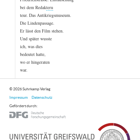
bei
dem
Redak
teru
teur.
Das
Antikriegsmuseum.
Die
Lindenpassage.
Er
lässt
den
Film
stehen.
Und
später
wusste
ich,
was
dies
bedeutet
hatte,
wo
er
hingeraten
war.
© 2026 Suhrkamp Verlag
Impressum
Datenschutz
Gefördert durch: