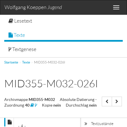
Wolfgang Koeppen
Jugend
Toggle
naviga
Lesetext
Texte
Textgenese
Startseite
Texte
MID355-M032-026I
MID355-M032-026I
Archivmappe
MID355-M032
Absolute Datierung
-
Zuordnung
40
Kopie
nein
Durchschlag
nein
Textzustände
- 4
-