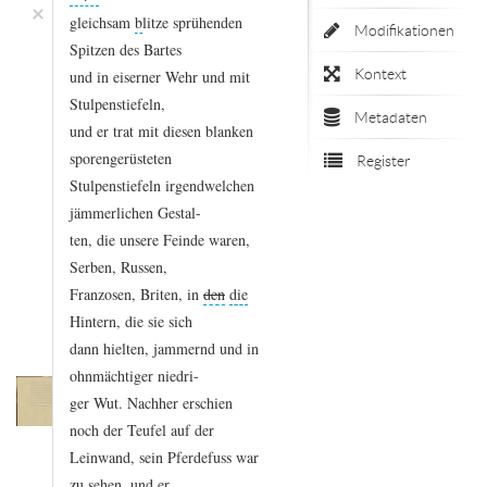
×
gleichsam
b
litze
sprühenden
Modifikationen
Spitzen
des
Bartes
Kontext
und
in
eiserner
Wehr
und
mit
Stulpenstiefeln,
Metadaten
und
er
trat
mit
diesen
blanken
sporengerüsteten
Register
Stulpenstiefeln
irgendwelchen
jämmerlichen
Gestal
-
ten,
die
unsere
Feinde
waren,
Serben,
Russen,
Franzosen,
Briten,
in
den
die
Hintern,
die
sie
sich
dann
hielten,
jammernd
und
in
ohnmächtiger
niedri
-
ger
Wut.
Nachher
erschien
noch
der
Teufel
auf
der
Leinwand,
sein
Pferdefuss
war
zu
sehen,
und
er