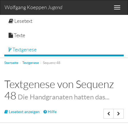
Wolfgang Koeppen
Jugend
Toggle
naviga
Lesetext
Texte
Textgenese
Startseite
Textgenese
Sequenz 48
Textgenese von Sequenz
48
Die Handgranaten hatten das...
Lesetext anzeigen
Hilfe