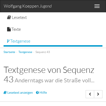
Wolfgang Koeppen
Jugend
Toggle
naviga
Lesetext
Texte
Textgenese
Startseite
Textgenese
Sequenz 43
Textgenese von Sequenz
43
Anderntags war die Straße voll...
Lesetext anzeigen
Hilfe