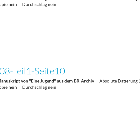
opie
nein
Durchschlag
nein
8-Teil1-Seite10
Manuskript von "Eine Jugend" aus dem BR-Archiv
Absolute Datierung
opie
nein
Durchschlag
nein