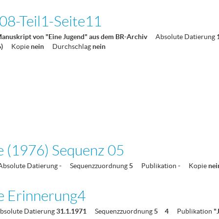
8-Teil1-Seite11
Manuskript von "Eine Jugend" aus dem BR-Archiv
Absolute Datierung
6)
Kopie
nein
Durchschlag
nein
e (1976) Sequenz 05
Absolute Datierung
-
Sequenzzuordnung
5
Publikation
-
Kopie
ne
e Erinnerung4
bsolute Datierung
31.1.1971
Sequenzzuordnung
5
4
Publikation
"