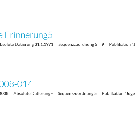
e Erinnerung5
bsolute Datierung
31.1.1971
Sequenzzuordnung
5
9
Publikation
"
008-014
M008
Absolute Datierung
-
Sequenzzuordnung
5
Publikation
"Juge