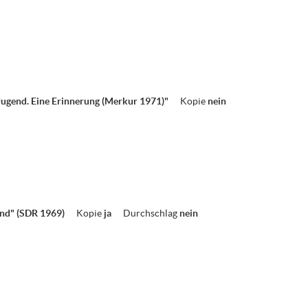
Jugend. Eine Erinnerung (Merkur 1971)"
Kopie
nein
nd" (SDR 1969)
Kopie
ja
Durchschlag
nein