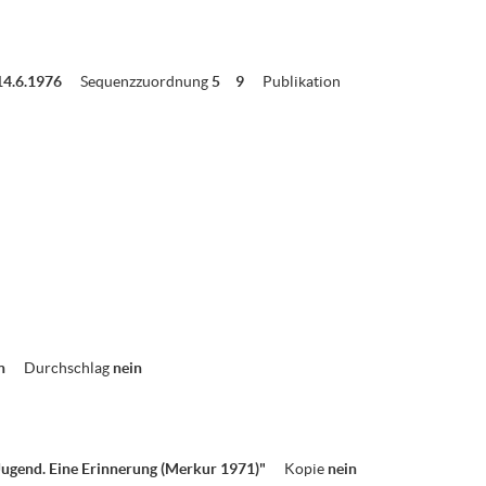
14.6.1976
Sequenzzuordnung
5
9
Publikation
in
Durchschlag
nein
Jugend. Eine Erinnerung (Merkur 1971)"
Kopie
nein