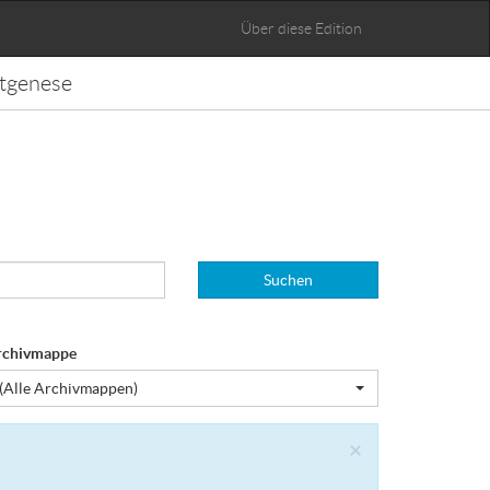
Über diese Edition
tgenese
Suchen
rchivmappe
(Alle Archivmappen)
Close
×