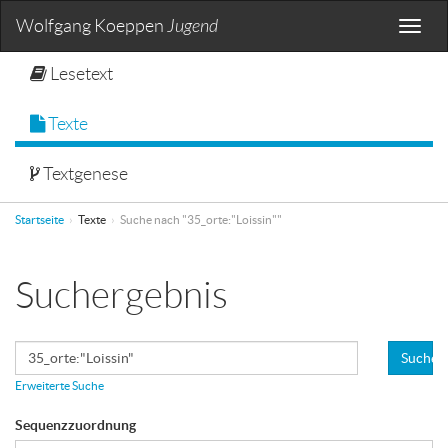
Wolfgang Koeppen
Jugend
Toggle
naviga
Lesetext
Texte
Textgenese
Startseite
Texte
Suche nach "35_orte:"Loissin""
Suchergebnis
Suchen
Erweiterte Suche
Sequenzzuordnung