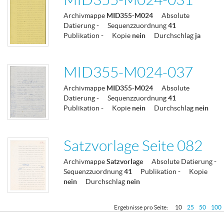
Archivmappe
MID355-M024
Absolute
Datierung
-
Sequenzzuordnung
41
Publikation
-
Kopie
nein
Durchschlag
ja
MID355-M024-037
Archivmappe
MID355-M024
Absolute
Datierung
-
Sequenzzuordnung
41
Publikation
-
Kopie
nein
Durchschlag
nein
Satzvorlage Seite 082
Archivmappe
Satzvorlage
Absolute Datierung
-
Sequenzzuordnung
41
Publikation
-
Kopie
nein
Durchschlag
nein
Ergebnisse pro Seite:
10
25
50
100