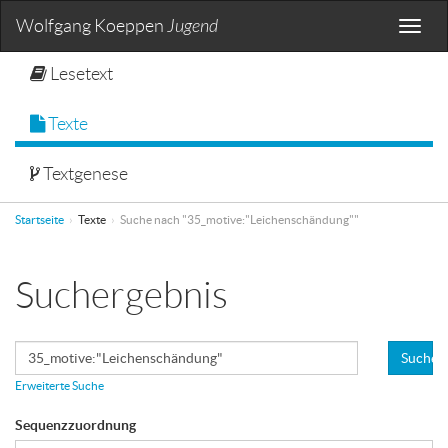
Wolfgang Koeppen
Jugend
Toggle
naviga
Lesetext
Texte
Textgenese
Startseite
Texte
Suche nach "35_motive:"Leichenschändung""
Suchergebnis
Suchen
Erweiterte Suche
Sequenzzuordnung