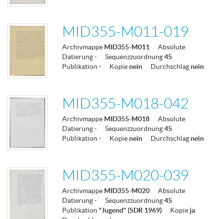
MID355-M011-019
Archivmappe
MID355-M011
Absolute
Datierung
-
Sequenzzuordnung
45
Publikation
-
Kopie
nein
Durchschlag
nein
MID355-M018-042
Archivmappe
MID355-M018
Absolute
Datierung
-
Sequenzzuordnung
45
Publikation
-
Kopie
nein
Durchschlag
nein
MID355-M020-039
Archivmappe
MID355-M020
Absolute
Datierung
-
Sequenzzuordnung
45
Publikation
"Jugend" (SDR 1969)
Kopie
ja