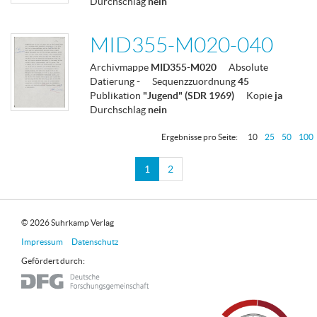
Durchschlag
nein
MID355-M020-040
Archivmappe
MID355-M020
Absolute
Datierung
-
Sequenzzuordnung
45
Publikation
"Jugend" (SDR 1969)
Kopie
ja
Durchschlag
nein
Ergebnisse pro Seite:
10
25
50
100
1
2
© 2026 Suhrkamp Verlag
Impressum
Datenschutz
Gefördert durch: