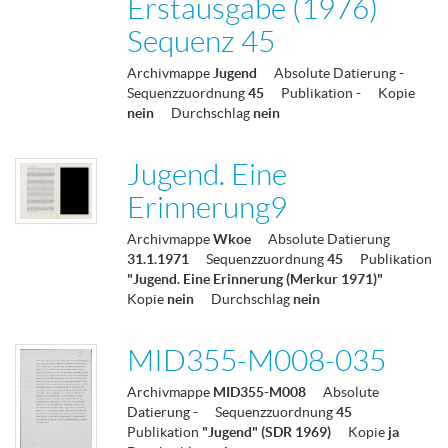
Erstausgabe (1976)
Sequenz 45
Archivmappe
Jugend
Absolute Datierung
-
Sequenzzuordnung
45
Publikation
-
Kopie
nein
Durchschlag
nein
Jugend. Eine
Erinnerung9
Archivmappe
Wkoe
Absolute Datierung
31.1.1971
Sequenzzuordnung
45
Publikation
"Jugend. Eine Erinnerung (Merkur 1971)"
Kopie
nein
Durchschlag
nein
MID355-M008-035
Archivmappe
MID355-M008
Absolute
Datierung
-
Sequenzzuordnung
45
Publikation
"Jugend" (SDR 1969)
Kopie
ja