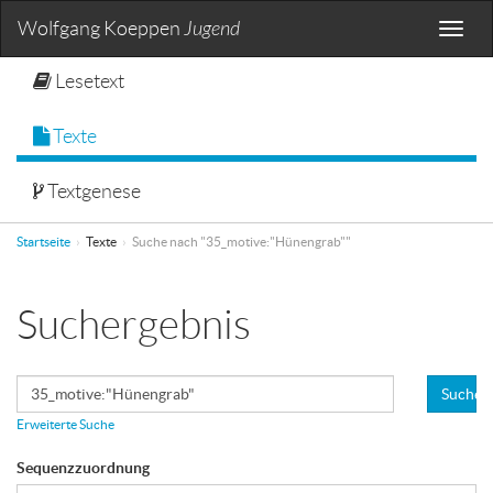
Wolfgang Koeppen
Jugend
Toggle
naviga
Lesetext
Texte
Textgenese
Startseite
Texte
Suche nach "35_motive:"Hünengrab""
Suchergebnis
Suchen
Erweiterte Suche
Sequenzzuordnung