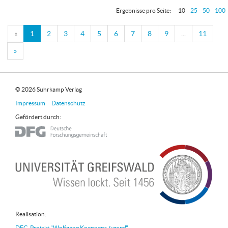
Ergebnisse pro Seite:
10
25
50
100
«
1
2
3
4
5
6
7
8
9
...
11
»
© 2026 Suhrkamp Verlag
Impressum
Datenschutz
Gefördert durch:
Realisation:
DFG-Projekt "Wolfgang Koeppens
"