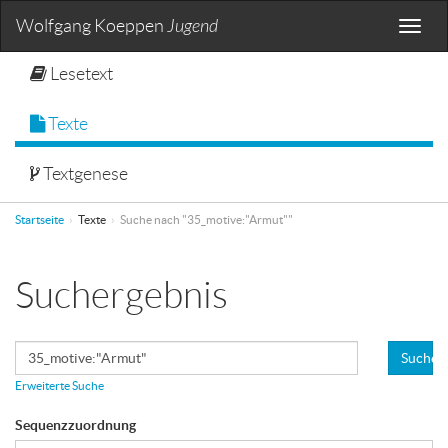
Wolfgang Koeppen
Jugend
Toggle
naviga
Lesetext
Texte
Textgenese
Startseite
Texte
Suche nach "35_motive:"Armut""
Suchergebnis
Suchen
Erweiterte Suche
Sequenzzuordnung