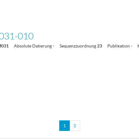
031-010
M031
Absolute Datierung
-
Sequenzzuordnung
23
Publikation
-
1
2