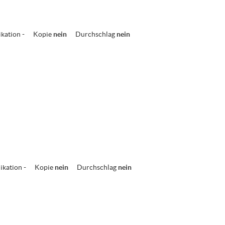
ikation
-
Kopie
nein
Durchschlag
nein
ikation
-
Kopie
nein
Durchschlag
nein