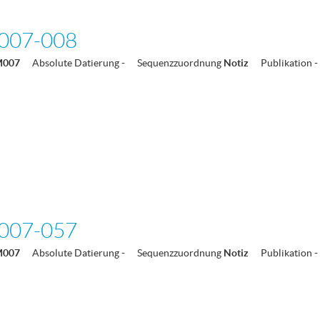
007-008
M007
Absolute Datierung
-
Sequenzzuordnung
Notiz
Publikation
-
007-057
M007
Absolute Datierung
-
Sequenzzuordnung
Notiz
Publikation
-