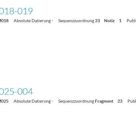
018-019
M018
Absolute Datierung
-
Sequenzzuordnung
23
Notiz
1
Publ
025-004
M025
Absolute Datierung
-
Sequenzzuordnung
Fragment
23
Publ