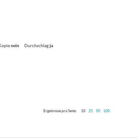
Kopie
nein
Durchschlag
ja
Ergebnisse pro Seite:
10
25
50
100