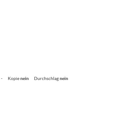
-
Kopie
nein
Durchschlag
nein