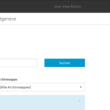
Über diese Edition
tgenese
Suchen
rchivmappe
(Alle Archivmappen)
Close
×