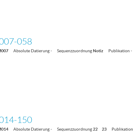
007-058
M007
Absolute Datierung
-
Sequenzzuordnung
Notiz
Publikation
-
014-150
M014
Absolute Datierung
-
Sequenzzuordnung
22
23
Publikation