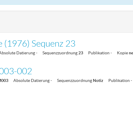
e (1976) Sequenz 23
Absolute Datierung
-
Sequenzzuordnung
23
Publikation
-
Kopie
n
003-002
M003
Absolute Datierung
-
Sequenzzuordnung
Notiz
Publikation
-