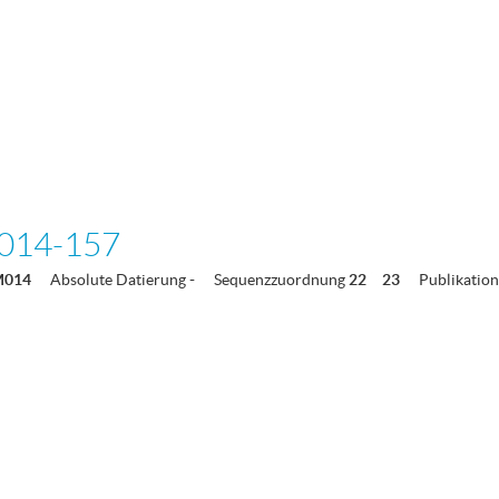
014-157
M014
Absolute Datierung
-
Sequenzzuordnung
22
23
Publikation