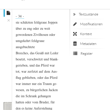
Textzustände
- 34
-
×
sie
schätzten
feldgraue
Joppen
Modifikationen
über
zu
eng
oder
zu
weit
Kontext
gewordenen
Zivilhosen
oder
umgekehrt
feldgraue
Metadaten
ausgebuchtete
Breeches,
das
Gesäß
mit
Leder
Register
besetzt,
verschwitzt
und
blank
-
gerieben,
und
das
Pferd
war
tot,
war
zerfetzt
auf
dem
Aus
-
flug
geblieben,
oder
das
Pferd
war
immer
nur
ein
Traum
ge
-
wesen,
zu
bürgerlichen
Jacken
die
im
Schrank
gehangen
hatten
oder
vom
Bruder,
für
den
es
keine
Auferstehung