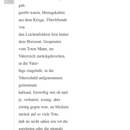
gab,
geerbt
waren,
Heimgekehrte
aus
dem
Kriege,
Überlebende
von
den
Leichenfeldern
fern
hinter
dem
Horizont,
Gespenster
vom
Toten
Mann,
ins
Väterreich
zurückgekrochen,
in
die
Väter
-
lüge
eingelullt,
in
die
Väterschuld
aufgenommen,
gemeinsam
haftend,
freiwillig
wie
eh
und
je,
verhartet,
zornig,
aber
zornig
gegen
wen,
sie
blickten
zurück
auf
so
viele
Tote,
daß
sie
nicht
sahen
wie
tot
die
geretteten
oder
die
niemals