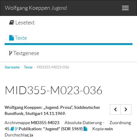
Wolfgang Koeppen
Jugend
Toggle
naviga
Lesetext
Texte
Textgenese
Startseite
Texte
MID355-M023-036
MID355-M023-036
Wolfgang Koeppen: „Jugend. Prosa“, Süddeutscher
Rundfunk, Stuttgart 14.11.1969.
Archivmappe
MID355-M023
Absolute Datierung
-
Zuordnung
45
Publikation: "Jugend" (SDR 1969)
Kopie
nein
Durchschlag
ja