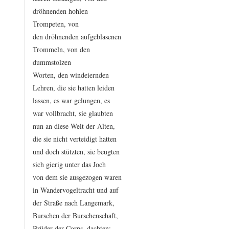
dröhnenden
hohlen
Trompeten,
von
den
dröhnenden
aufgeblasenen
Trommeln,
von
den
dummstolzen
Worten,
den
windeiernden
Lehren,
die
sie
hatten
leiden
lassen,
es
war
gelungen,
es
war
vollbracht,
sie
glaubten
nun
an
diese
Welt
der
Alten,
die
sie
nicht
verteidigt
hatten
und
doch
stützten,
sie
beugten
sich
gierig
unter
das
Joch
von
dem
sie
ausgezogen
waren
in
Wandervogeltracht
und
auf
der
Straße
nach
Langemark,
Burschen
der
Burschenschaft,
Brüder
der
Corps,
dachten: