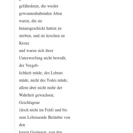
gefährdeten,
die
wieder
gewonnenhabenden
Alten
waren,
die
sie
hinausgeschickt
hatten
zu
sterben,
und
sie
krochen
zu
Kreuz
und
waren
sich
ihrer
Unterwerfung
nicht
bewußt,
der
Vergeb
-
lichkeit
müde,
des
Lebens
müde,
nicht
des
Todes
müde,
allem
aber
nicht
mehr
der
Wahrheit
gewachsen,
Geschlagene
(doch
nicht
im
Feld)
und
bis
zum
Lebensende
Betäubte
von
den
leeren
Gesängen,
von
den