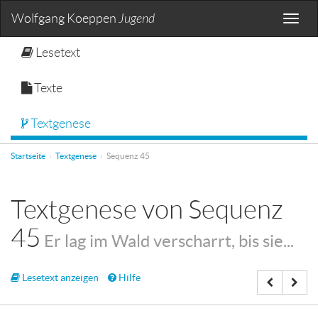
Wolfgang Koeppen
Jugend
Toggle
naviga
Lesetext
Texte
Textgenese
Startseite
Textgenese
Sequenz 45
Textgenese von Sequenz
45
Er lag im Wald verscharrt, bis sie...
Lesetext anzeigen
Hilfe