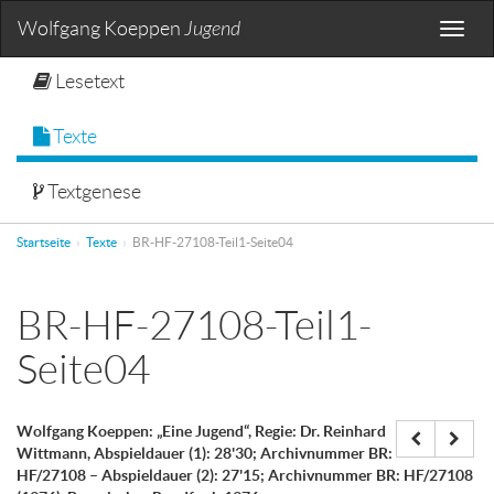
Wolfgang Koeppen
Jugend
Toggle
naviga
Lesetext
Texte
Textgenese
Startseite
Texte
BR-HF-27108-Teil1-Seite04
BR-HF-27108-Teil1-
Seite04
Wolfgang Koeppen: „Eine Jugend“, Regie: Dr. Reinhard
Wittmann, Abspieldauer (1): 28'30; Archivnummer BR:
HF/27108 – Abspieldauer (2): 27'15; Archivnummer BR: HF/27108