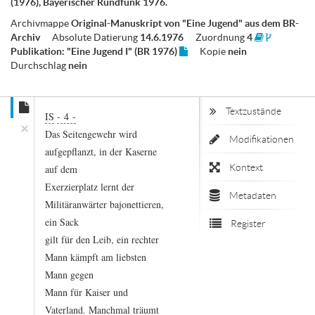
(1976), Bayerischer Rundfunk 1976.
Archivmappe
Original-Manuskript von "Eine Jugend" aus dem BR-
Archiv
Absolute Datierung
14.6.1976
Zuordnung
4
Publikation: "Eine Jugend I" (BR 1976)
Kopie
nein
Durchschlag
nein
Textzustände
IS
- 4
-
×
Das
Seitengewehr
wird
Modifikationen
aufgepflanzt,
in
der
Kaserne
Kontext
auf
dem
Exerzierplatz
lernt
der
Metadaten
Militäranwärter
bajonettieren,
ein
Sack
Register
gilt
für
den
Leib,
ein
rechter
Mann
kämpft
am
liebsten
Mann
gegen
Mann
für
Kaiser
und
Vaterland.
Manchmal
träumt