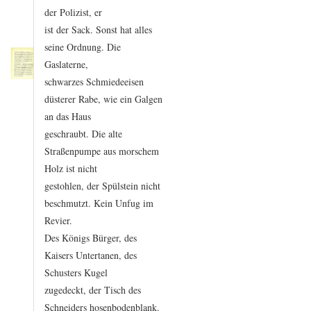
der
Polizist,
er
ist
der
Sack.
Sonst
hat
alles
seine
Ordnung.
Die
Gaslaterne,
schwarzes
Schmiedeeisen
düsterer
Rabe,
wie
ein
Galgen
an
das
Haus
geschraubt.
Die
alte
Straßenpumpe
aus
morschem
Holz
ist
nicht
gestohlen,
der
Spülstein
nicht
beschmutzt.
Kein
Unfug
im
Revier.
Des
Königs
Bürger,
des
Kaisers
Untertanen,
des
Schusters
Kugel
zugedeckt,
der
Tisch
des
Schneiders
hosenbodenblank.