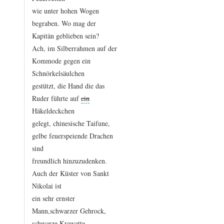
wie
unter
hohen
Wogen
begraben.
Wo
mag
der
Kapitän
geblieben
sein?
Ach,
im
Silberrahmen
auf
der
Kommode
gegen
ein
Schnörkelsäulchen
gestützt,
die
Hand
die
das
Ruder
führte
auf
ein
Häkeldeckchen
gelegt,
chinesische
Taifune,
gelbe
feuerspeiende
Drachen
sind
freundlich
hinzuzudenken.
Auch
der
Küster
von
Sankt
Nikolai
ist
ein
sehr
ernster
Mann,
schwarzer
Gehrock,
schwarze
Krawatte,