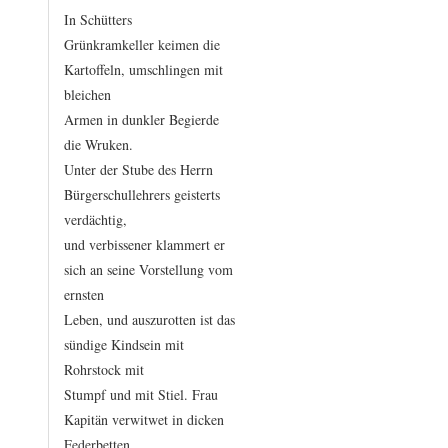
In
Schütters
Grünkramkeller
keimen
die
Kartoffeln,
umschlingen
mit
bleichen
Armen
in
dunkler
Begierde
die
Wruken.
Unter
der
Stube
des
Herrn
Bürgerschullehrers
geisterts
verdächtig,
und
verbissener
klammert
er
sich
an
seine
Vorstellung
vom
ernsten
Leben,
und
auszurotten
ist
das
sündige
Kindsein
mit
Rohrstock
mit
Stumpf
und
mit
Stiel.
Frau
Kapitän
verwitwet
in
dicken
Federbetten