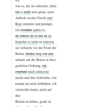
war
es,
der
sie
schreckte,
hatte
ich
es
nicht
stets
getan,
mein
Anblick
weckte
Furcht
und
Reue
entsetzte
und
peinigte,
ich
vernahm
spürte
es,
als
schriee
sie
es
mir
zu
sie
brauchte
es
nicht
zu
schreien
sie
verharrte
vor
der
Front
der
Betten,
blickte
weg
von
mir,
schaute
auf
die
Betten
in
ihrer
gestörten
Ordnung,
ich
empfand
mich
schmerzte
meine
und
ihre
Schwäche,
wie
konnte
sie
mich
liebhaben,
ich
vermochte
kaum,
mich
auf
den
Beinen
zu
halten,
grade
zu