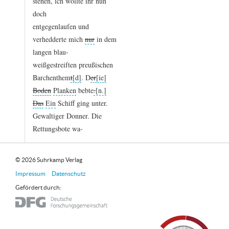
stehen,
ich
wollte
ihr
nun
doch
entgegenlaufen
und
verhedderte
mich
nur
in
dem
langen
blau
-
weißgestreiften
preußischen
Barchenthem
t
.
D
er
Boden
Planken
bebte
.
Das
Ein
Schiff
ging
unter.
Gewaltiger
Donner.
Die
Rettungsbote
wa
-
© 2026 Suhrkamp Verlag
Impressum
Datenschutz
Gefördert durch: