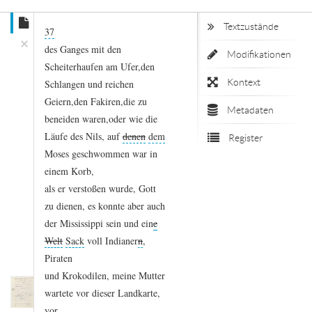
Textzustände
37
×
des
Ganges
mit
den
Modifikationen
Scheiterhaufen
am
Ufer,
den
Kontext
Schlangen
und
reichen
Geiern,
den
Fakiren,
die
zu
Metadaten
beneiden
waren,
oder
wie
die
Läufe
des
Nils,
auf
denen
dem
Register
Moses
geschwommen
war
in
einem
Korb,
als
er
verstoßen
wurde,
Gott
zu
dienen,
es
konnte
aber
auch
der
Mississippi
sein
und
ein
e
Welt
Sack
voll
Indianer
n
,
Piraten
und
Krokodilen,
meine
Mutter
wartete
vor
dieser
Landkarte,
vor