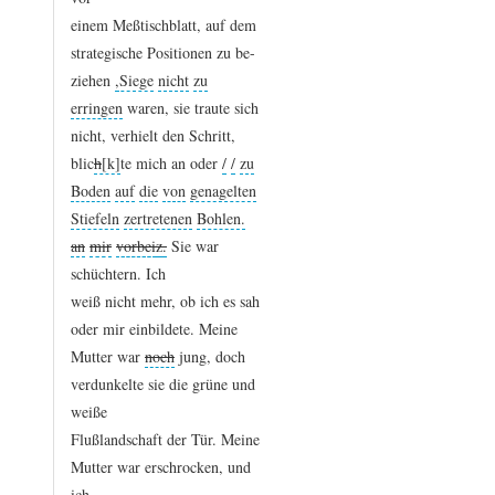
einem
Meßtischblatt,
auf
dem
strategische
Positionen
zu
be
-
ziehen
,
Siege
nicht
zu
erringen
waren,
sie
traute
sich
nicht,
verhielt
den
Schritt,
blic
h
te
mich
an
oder
/
/
zu
Boden
auf
die
von
genagelten
Stiefeln
zertretenen
Bohlen.
an
mir
vorbei
z
.
Sie
war
schüchtern.
Ich
weiß
nicht
mehr,
ob
ich
es
sah
oder
mir
einbildete.
Meine
Mutter
war
noch
jung,
doch
verdunkelte
sie
die
grüne
und
weiße
Flußlandschaft
der
Tür.
Meine
Mutter
war
erschrocken,
und
ich