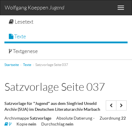
Wolfgang Koeppen
Jugend
Toggle
naviga
Lesetext
Texte
Textgenese
Startseite
Texte
Satzvorlage Seite 037
Satzvorlage Seite 037
Satzvorlage für "Jugend" aus dem Siegfried Unseld
Archiv (SUA) im Deutschen Literaturarchiv Marbach
Archivmappe
Satzvorlage
Absolute Datierung
-
Zuordnung
22
Kopie
nein
Durchschlag
nein