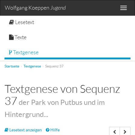
Wolfgang Koeppen
Jugend
Toggle
naviga
Lesetext
Texte
Textgenese
Startseite
Textgenese
Sequenz 37
Textgenese von Sequenz
37
der Park von Putbus und im
Hintergrund...
Lesetext anzeigen
Hilfe