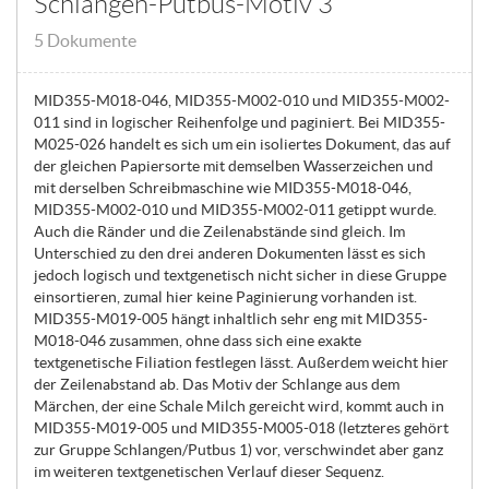
Schlangen-Putbus-Motiv 3
5 Dokumente
MID355-M018-046, MID355-M002-010 und MID355-M002-
011 sind in logischer Reihenfolge und paginiert. Bei MID355-
M025-026 handelt es sich um ein isoliertes Dokument, das auf
der gleichen Papiersorte mit demselben Wasserzeichen und
mit derselben Schreibmaschine wie MID355-M018-046,
MID355-M002-010 und MID355-M002-011 getippt wurde.
Auch die Ränder und die Zeilenabstände sind gleich. Im
Unterschied zu den drei anderen Dokumenten lässt es sich
jedoch logisch und textgenetisch nicht sicher in diese Gruppe
einsortieren, zumal hier keine Paginierung vorhanden ist.
MID355-M019-005 hängt inhaltlich sehr eng mit MID355-
M018-046 zusammen, ohne dass sich eine exakte
textgenetische Filiation festlegen lässt. Außerdem weicht hier
der Zeilenabstand ab. Das Motiv der Schlange aus dem
Märchen, der eine Schale Milch gereicht wird, kommt auch in
MID355-M019-005 und MID355-M005-018 (letzteres gehört
zur Gruppe Schlangen/Putbus 1) vor, verschwindet aber ganz
im weiteren textgenetischen Verlauf dieser Sequenz.