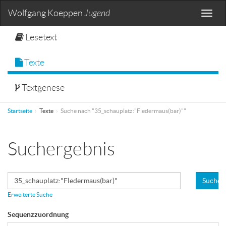
Wolfgang Koeppen
Jugend
Toggle
naviga
Lesetext
Texte
Textgenese
Startseite
Texte
Suche nach "35_schauplatz:"Fledermaus(bar)""
Suchergebnis
Suchen
Erweiterte Suche
Sequenzzuordnung