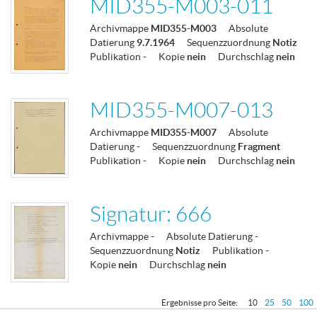
MID355-M003-011
Archivmappe
MID355-M003
Absolute
Datierung
9.7.1964
Sequenzzuordnung
Notiz
Publikation
-
Kopie
nein
Durchschlag
nein
MID355-M007-013
Archivmappe
MID355-M007
Absolute
Datierung
-
Sequenzzuordnung
Fragment
Publikation
-
Kopie
nein
Durchschlag
nein
Signatur: 666
Archivmappe
-
Absolute Datierung
-
Sequenzzuordnung
Notiz
Publikation
-
Kopie
nein
Durchschlag
nein
Ergebnisse pro Seite:
10
25
50
100