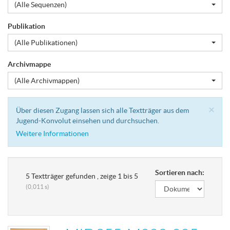
(Alle Sequenzen)
Publikation
(Alle Publikationen)
Archivmappe
(Alle Archivmappen)
Cl
×
Über diesen Zugang lassen sich alle Textträger aus dem
Jugend-Konvolut einsehen und durchsuchen.
Weitere Informationen
Sortieren nach:
5 Textträger gefunden , zeige 1 bis 5
(0,011 s)