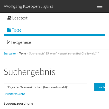
Wolfgang Koeppen
Jugend
Toggle
naviga
Lesetext
Texte
Textgenese
Startseite
Texte
Suche nach "35_orte:"Neuenkirchen (bei Greifswald)""
Suchergebnis
Suchen
Erweiterte Suche
Sequenzzuordnung