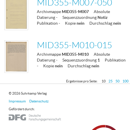
MID355-M007-050
Archivmappe
MID355-M007
Absolute
Datierung
-
Sequenzzuordnung
Notiz
Publikation
-
Kopie
nein
Durchschlag
nein
MID355-M010-015
Archivmappe
MID355-M010
Absolute
Datierung
-
Sequenzzuordnung
1
Publikation
-
Kopie
nein
Durchschlag
nein
Ergebnisse pro Seite:
10
25
50
100
© 2026 Suhrkamp Verlag
Impressum
Datenschutz
Gefördert durch: