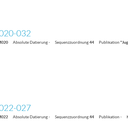
020-032
M020
Absolute Datierung
-
Sequenzzuordnung
44
Publikation
"Ju
022-027
M022
Absolute Datierung
-
Sequenzzuordnung
44
Publikation
-