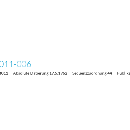
011-006
M011
Absolute Datierung
17.5.1962
Sequenzzuordnung
44
Publik