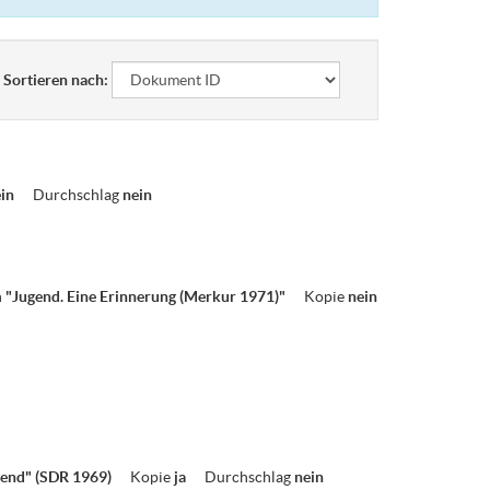
Sortieren nach:
ein
Durchschlag
nein
n
"Jugend. Eine Erinnerung (Merkur 1971)"
Kopie
nein
gend" (SDR 1969)
Kopie
ja
Durchschlag
nein