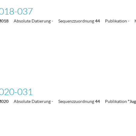
018-037
M018
Absolute Datierung
-
Sequenzzuordnung
44
Publikation
-
020-031
M020
Absolute Datierung
-
Sequenzzuordnung
44
Publikation
"Ju