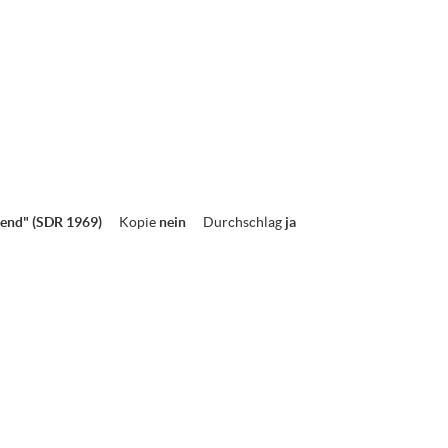
gend" (SDR 1969)
Kopie
nein
Durchschlag
ja