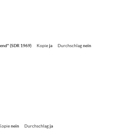
gend" (SDR 1969)
Kopie
ja
Durchschlag
nein
Kopie
nein
Durchschlag
ja