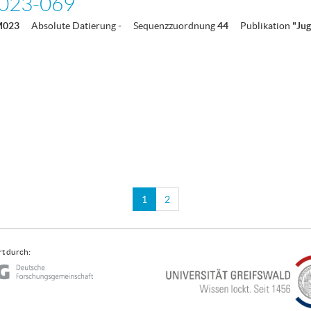
023-069
M023
Absolute Datierung
-
Sequenzzuordnung
44
Publikation
"Ju
1
2
t durch: