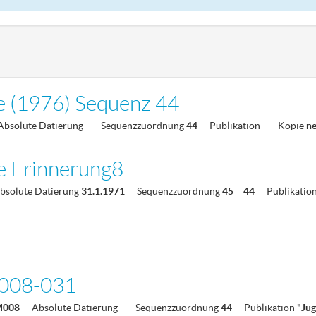
e (1976) Sequenz 44
Absolute Datierung
-
Sequenzzuordnung
44
Publikation
-
Kopie
n
e Erinnerung8
bsolute Datierung
31.1.1971
Sequenzzuordnung
45
44
Publikatio
008-031
M008
Absolute Datierung
-
Sequenzzuordnung
44
Publikation
"Ju