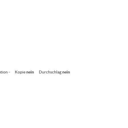
ation
-
Kopie
nein
Durchschlag
nein