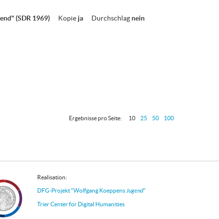
gend" (SDR 1969)
Kopie
ja
Durchschlag
nein
Ergebnisse pro Seite:
10
25
50
100
Realisation:
DFG-Projekt "Wolfgang Koeppens
Jugend
"
Trier Center for Digital Humanities