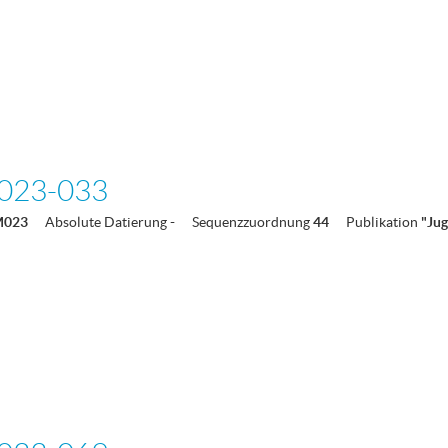
023-033
M023
Absolute Datierung
-
Sequenzzuordnung
44
Publikation
"Ju