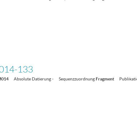
014-133
M014
Absolute Datierung
-
Sequenzzuordnung
Fragment
Publikat