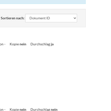
Sortieren nach:
ion
-
Kopie
nein
Durchschlag
ja
ion
-
Kopie
nein
Durchschlag
nein