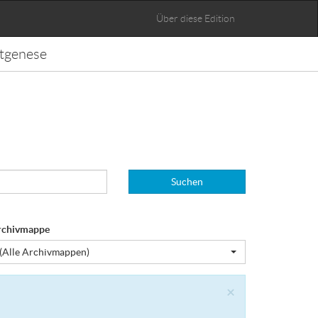
Über diese Edition
tgenese
Suchen
rchivmappe
(Alle Archivmappen)
Close
×