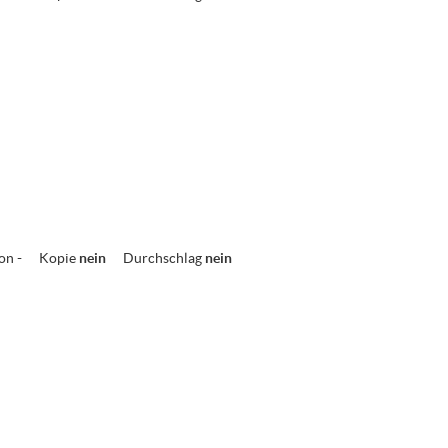
ion
-
Kopie
nein
Durchschlag
nein