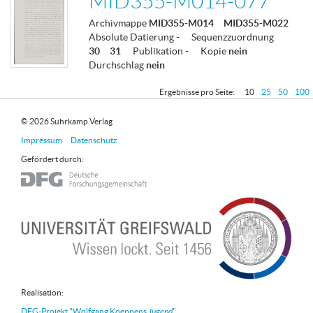
MID355-M014-077
Archivmappe
MID355-M014
MID355-M022
Absolute Datierung
-
Sequenzzuordnung
30
31
Publikation
-
Kopie
nein
Durchschlag
nein
Ergebnisse pro Seite:
10
25
50
100
© 2026 Suhrkamp Verlag
Impressum
Datenschutz
Gefördert durch:
Realisation:
DFG-Projekt "Wolfgang Koeppens
Jugend
"