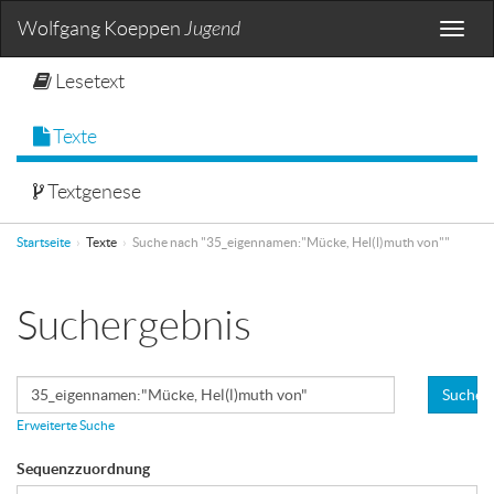
Wolfgang Koeppen
Jugend
Toggle
naviga
Lesetext
Texte
Textgenese
Startseite
Texte
Suche nach "35_eigennamen:"Mücke, Hel(l)muth von""
Suchergebnis
Suchen
Erweiterte Suche
Sequenzzuordnung