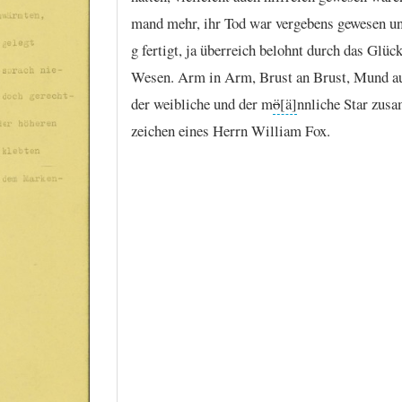
mand
mehr,
ihr
Tod
war
vergebens
gewesen
u
g
fertigt,
ja
überreich
belohnt
durch
das
Glüc
Wesen.
Arm
in
Arm,
Brust
an
Brust,
Mund
a
der
weibliche
und
der
m
ö
nnliche
Star
zus
zeichen
eines
Herrn
William
Fox.