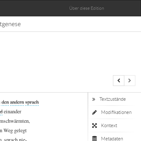
Über diese Edition
tgenese
Textzustände
n
den
andern
sprach
d
einander
Modifikationen
mschwärmten,
Kontext
n
Weg
gelegt
n,
sprach
nie
-
Metadaten