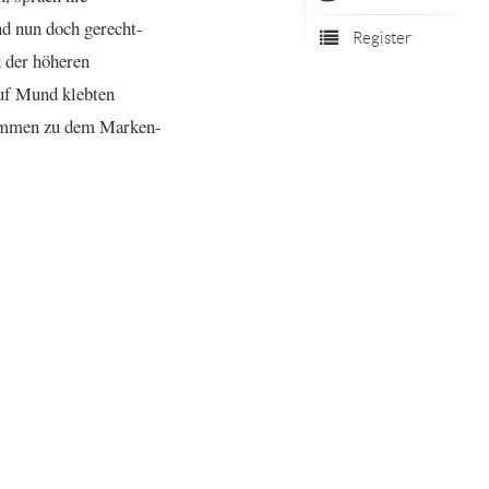
nd
nun
doch
gerecht
-
Register
k
der
höheren
uf
Mund
klebten
ammen
zu
dem
Marken
-