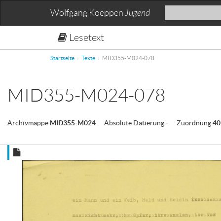
Wolfgang Koeppen
Jugend
Lesetext
Startseite
Texte
MID355-M024-078
MID355-M024-078
Archivmappe
MID355-M024
Absolute Datierung
-
Zuordnung
4