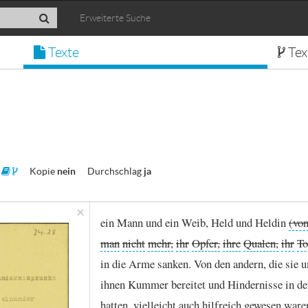
Erweiterte Suche
Texte
Tex
0
Kopie
nein
Durchschlag
ja
×
ein
Mann
und
ein
Weib,
Held
und
Heldin
(vo
man
nicht
mehr,
ihr
Opfer,
ihre
Qualen,
ihr
To
in
die
Arme
sanken.
Von
den
andern,
die
sie
u
ihnen
Kummer
bereitet
und
Hindernisse
in
de
hatten,
vielleicht
auch
hilfreich
gewesen
ware