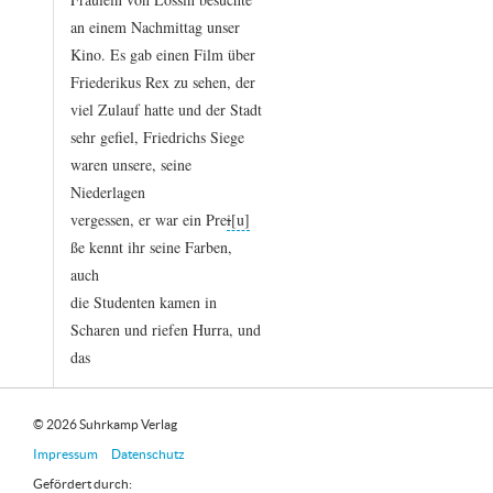
an
einem
Nachmittag
unser
Kino.
Es
gab
einen
Film
über
Friederikus
Rex
zu
sehen,
der
viel
Zulauf
hatte
und
der
Stadt
sehr
gefiel,
Friedrichs
Siege
waren
unsere,
seine
Niederlagen
vergessen,
er
war
ein
Pre
i
ße
kennt
ihr
seine
Farben,
auch
die
Studenten
kamen
in
Scharen
und
riefen
Hurra,
und
das
© 2026 Suhrkamp Verlag
Impressum
Datenschutz
Gefördert durch: