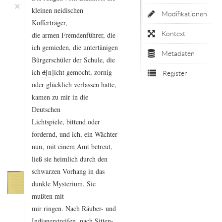
×
kleinen
neidischen
Modifikationen
Kofferträger,
Kontext
die
armen
Fremdenführer,
die
ich
gemieden,
die
untertänigen
Metadaten
Bürgerschüler
der
Schule,
die
ich
d
icht
gemocht,
zornig
Register
oder
glücklich
verlassen
hatte,
kamen
zu
mir
in
die
Deutschen
Lichtspiele,
bittend
oder
fordernd,
und
ich,
ein
Wächter
nun‚
mit
einem
Amt
betreut,
ließ
sie
heimlich
durch
den
schwarzen
Vorhang
in
das
dunkle
Mysterium.
Sie
mußten
mit
mir
ringen.
Nach
Räuber-
und
Indianerstreifen,
nach
Sitten
-