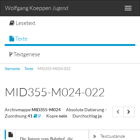
Wolfgang Koeppen
Jugend
Toggle
naviga
Lesetext
Texte
Textgenese
Startseite
Texte
MID355-M024-022
MID355-M024-022
Archivmappe
MID355-M024
Absolute Datierung
-
Zuordnung
41
Kopie
nein
Durchschlag
ja
Textzustände
Die
Jungen
vom
Bahnhof,
die