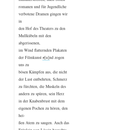
romanen
und
für
Jugendliche
verbotene
Dramen
gingen
wir
in
den
Hof
des
Theaters
zu
den
Mullkübeln
mit
den
abgerissenen,
im
Wind
flatternden
Plakaten
der
Filmkunst
z
nd
zogen
uns
zu
bösen
Kämpfen
aus,
die
nicht
der
Lust
entbehrten,
Schmerz
zu
fürchten,
die
Muskeln
des
andern
zu
spüren,
sein
Herz
in
der
Knabenbrust
mit
dem
eigenen
Pochen
zu
hören,
den
hei
-
ßen
Atem
zu
saugen.
Auch
das
Fräulein
von
Lössin
besuchte