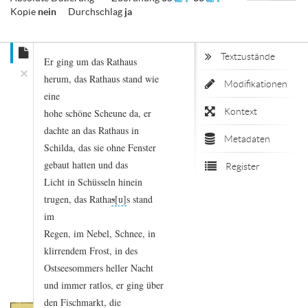
Kopie
nein
Durchschlag
ja
Textzustände
Er
ging
um
das
Rathaus
×
herum,
das
Rathaus
stand
wie
Modifikationen
eine
Kontext
hohe
schöne
Scheune
da,
er
dachte
an
das
Rathaus
in
Metadaten
Schilda,
das
sie
ohne
Fenster
gebaut
hatten
und
das
Register
Licht
in
Schüsseln
hinein
trugen,
das
Ratha
s
s
stand
im
Regen,
im
Nebel,
Schnee,
in
klirrendem
Frost,
in
des
Ostseesommers
heller
Nacht
und
immer
ratlos,
er
ging
über
den
Fischmarkt,
die