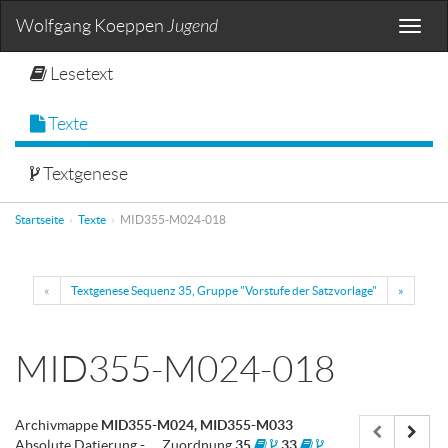
Wolfgang Koeppen
Jugend
Toggle
naviga
Lesetext
Texte
Textgenese
Startseite
Texte
MID355-M024-018
«
Textgenese Sequenz 35, Gruppe "Vorstufe der Satzvorlage"
»
MID355-M024-018
Archivmappe
MID355-M024, MID355-M033
Absolute Datierung
-
Zuordnung
35
33