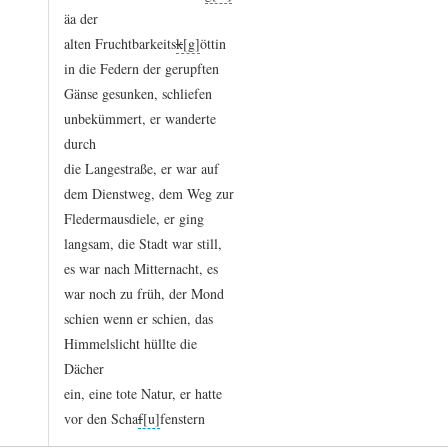
äa
der
alten
Fruchtbarkeits
k
öttin
in
die
Federn
der
gerupften
Gänse
gesunken,
schliefen
unbekümmert,
er
wanderte
durch
die
Langestraße,
er
war
auf
dem
Dienstweg,
dem
Weg
zur
Fledermausdiele,
er
ging
langsam,
die
Stadt
war
still,
es
war
nach
Mitternacht,
es
war
noch
zu
früh,
der
Mond
schien
wenn
er
schien,
das
Himmelslicht
hüllte
die
Dächer
ein,
eine
tote
Natur,
er
hatte
vor
den
Scha
f
fenstern