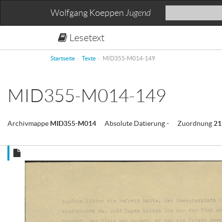
Wolfgang Koeppen
Jugend
Lesetext
Startseite
Texte
MID355-M014-149
MID355-M014-149
Archivmappe
MID355-M014
Absolute Datierung
-
Zuordnung
2