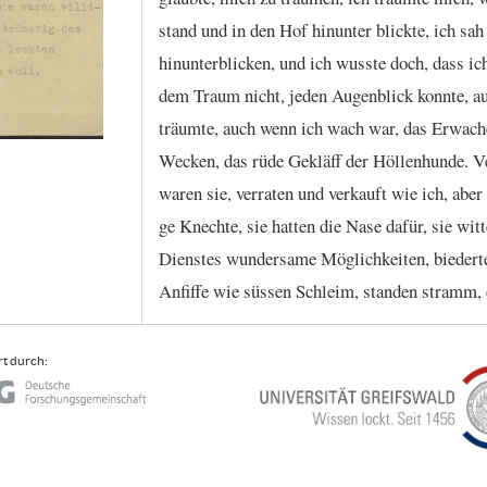
stand
und
in
den
Hof
hinunter
blickte,
ich
sah
hinunterblicken,
und
ich
wusste
doch,
dass
ic
dem
Traum
nicht,
jeden
Augenblick
konnte,
a
träumte,
auch
wenn
ich
wach
war,
das
Erwach
Wecken,
das
rüde
Gekläff
der
Höllenhunde.
V
waren
sie,
verraten
und
verkauft
wie
ich,
aber
ge
Knechte,
sie
hatten
die
Nase
dafür,
sie
witt
Dienstes
wundersame
Möglichkeiten,
biedert
Anfiffe
wie
süssen
Schleim,
standen
stramm,
t durch: