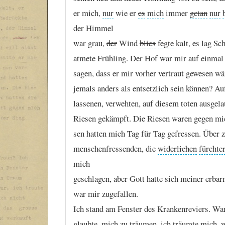
er
mich,
nur
wie
er
es
mich
immer
getan
nur
der
Himmel
war
grau,
der
Wind
blies
fegte
kalt,
es
lag
Sch
atmete
Frühling.
Der
Hof
war
mir
auf
einmal
sagen,
dass
er
mir
vorher
vertraut
gewesen
wä
jemals
anders
als
entsetzlich
sein
können?
Au
lassenen,
verwehten,
auf
diesem
toten
ausgela
Riesen
gekämpft.
Die
Riesen
waren
gegen
mi
sen
hatten
mich
Tag
für
Tag
gefressen.
Über
menschenfressenden,
die
widerlichen
fürchte
mich
geschlagen,
aber
Gott
hatte
sich
meiner
erbar
war
mir
zugefallen.
Ich
stand
am
Fenster
des
Krankenreviers.
Wa
glaubte,
mich
zu
träumen,
ich
träumte
mich,
w