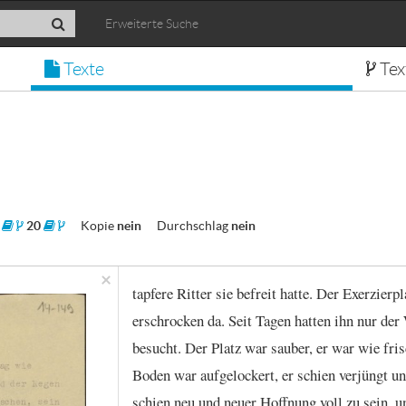
Erweiterte Suche
Texte
Tex
1
20
Kopie
nein
Durchschlag
nein
×
tapfere
Ritter
sie
befreit
hatte.
Der
Exerzierpl
erschrocken
da.
Seit
Tagen
hatten
ihn
nur
der
besucht.
Der
Platz
war
sauber,
er
war
wie
fri
Boden
war
aufgelockert,
er
schien
verjüngt
un
schien
neu
und
neuer
Hoffnung
voll
zu
sein,
u