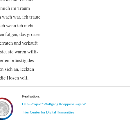
mich
im
Traum
h
wach
war,
ich
traute
uch
wenn
ich
nicht
en
folgen,
das
grosse
erraten
und
verkauft
sie,
sie
waren
willi
-
erten
brünstig
des
en
sich
an,
leckten
die
Hosen
voll,
Realisation:
DFG-Projekt "Wolfgang Koeppens
Jugend
"
Trier Center for Digital Humanities