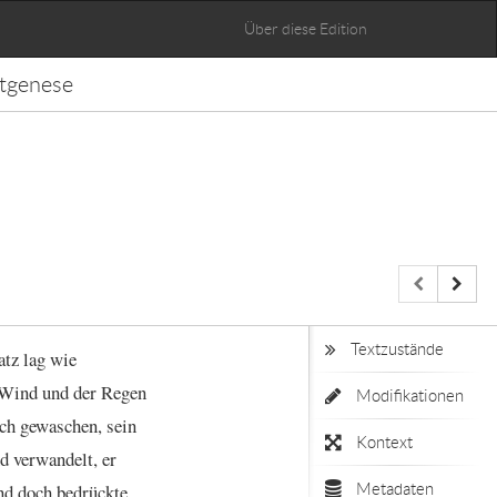
Über diese Edition
tgenese
Textzustände
atz
lag
wie
Wind
und
der
Regen
Modifikationen
sch
gewaschen,
sein
Kontext
d
verwandelt,
er
nd
doch
bedrückte
Metadaten