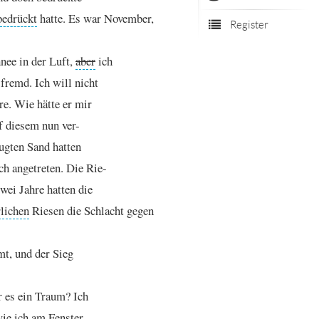
bedrückt
hatte.
Es
war
November,
Register
nee
in
der
Luft,
aber
ich
fremd.
Ich
will
nicht
re.
Wie
hätte
er
mir
f
diesem
nun
ver
-
ugten
Sand
hatten
ch
angetreten.
Die
Rie
-
zwei
Jahre
hatten
die
rlichen
Riesen
die
Schlacht
gegen
mt,
und
der
Sieg
r
es
ein
Traum?
Ich
ie
ich
am
Fenster