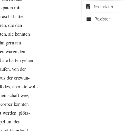
dspaten
mit
Metadaten
rascht
hatte,
Register
ren,
die
den
ten,
sie
konnten
ihn
gern
am
en
waren
den
d
sie
hätten
gehen
aufen,
von
der
aus
der
erzwun
-
Todes,
aber
sie
woll
-
einschaft
weg,
Körper
könnten
t
werden,
plötz
-
pel
um
den
und
Vaterland