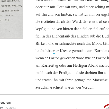
oder
nur
mit
Gott
mit
uns,
und
einer
schlug
m
auf
ihn
ein,
von
hinten,
sie
hatten
ihn
vorange
sie
trotteten
durch
den
Wald,
der
eine
traf
sei
kopf
gut
und
von
hinten
dann
fiel
er,
fiel
auf
d
fiel
in
das
Eichenlaub
das
Lindenlaub
die
Buch
Birkenholz,
er
schmeckte
noch
das
Moos,
bitt
leicht
hätte
r
er
Kresse
gemocht
zum
Karpfen
wenn
er
Pastor
geworden
wäre
wie
er
Pastor
h
am
Karfreitag
oder
am
Heiligen
Abend
nach
mahl
nach
der
Predigt,
und
sie
drehten
ihn
auf
und
traten
ihn
mit
ihren
genagelten
Marschsti
zurückmarschiert
waren
von
Verdun,
t durch: