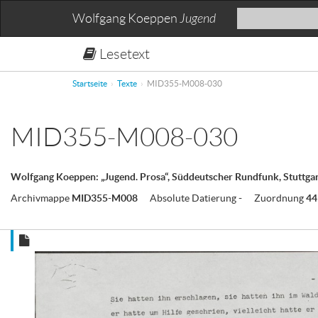
Wolfgang Koeppen
Jugend
Lesetext
Startseite
Texte
MID355-M008-030
MID355-M008-030
Wolfgang Koeppen: „Jugend. Prosa“, Süddeutscher Rundfunk, Stuttgar
Archivmappe
MID355-M008
Absolute Datierung
-
Zuordnung
4