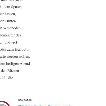
it
dem
Spaten
hen
lassen,
nen
Hinter
-
en
Waldboden,
enblätter
das
er,
und
viel
-
oder
zum
Heilbutt,
atte
werden
wollen,
dem
heiligen
Abend
-
den
Rücken
efeln
die
Realisation: