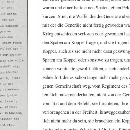
waren
und
einer
hatte
einen
Spaten,
einen
Fel
kurzem
Stiel,
die
Waffe,
die
die
Generäle
über
mit
der
die
Generäle
nicht
fertig
geworden
wa
Krieg
entschieden
verloren
oder
gewonnen
hat
den
Spaten
am
Koppel
tragen,
und
sie
trugen
Koppel,
auch
als
sie
nicht
mehr
dazu
gezwung
Spaten
am
Koppel
oder
sonstwo
zu
tragen,
un
können
wohin
sie
gewollt
hätten,
auseinanderl
Fahne
fort
die
es
schon
lange
nicht
mehr
gab,
genen
Gemeinschaft
weg,
vom
Regiment
des
ten
nicht
auseinanderlaufen,
nicht
von
der
Gem
vom
Tod
und
dem
Befehl,
sie
fürchteten,
ihre
verlorengehen
in
der
Freiheit,
hinweggezauber
lich
nicht
mehr
da
sein,
sie
brauchten
ein
Kop
Leib
und
ein
festes
Schloß
mit
Gott
für
König