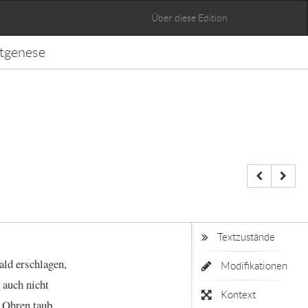
Über diese Edition
tgenese
Textzustände
ald
erschlagen,
Modifikationen
auch
nicht
Kontext
Ohren
taub