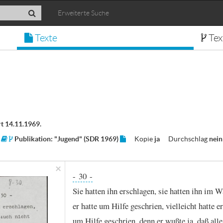
Erweiterte Suche
Texte
Tex
t 14.11.1969.
4
Publikation: "Jugend" (SDR 1969)
Kopie
ja
Durchschlag
nein
×
- 30
-
Sie
hatten
ihn
erschlagen,
sie
hatten
ihn
im
W
er
hatte
um
Hilfe
geschrien,
vielleicht
hatte
er
um
Hilfe
geschrien,
denn
er
wußte
ja,
daß
alle