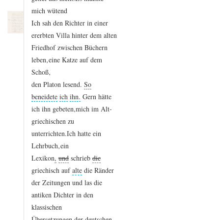
mich
wütend
Ich
sah
den
Richter
in
einer
ererbten
Villa
hinter
dem
alten
Friedhof
zwischen
Büchern
leben‚
eine
Katze
auf
dem
Schoß‚
den
Platon
lesend.
So
beneidete
ich
ihn.
Gern
hätte
ich
ihn
gebeten,
mich
im
Alt
-
griechischen
zu
unterrichten.
Ich
hatte
ein
Lehrbuch‚
ein
Lexikon
,
und
schrieb
die
griechisch
auf
alte
die
Ränder
der
Zeitungen
und
las
die
antiken
Dichter
in
den
klassischen
Übersetzungen
der
deutschen