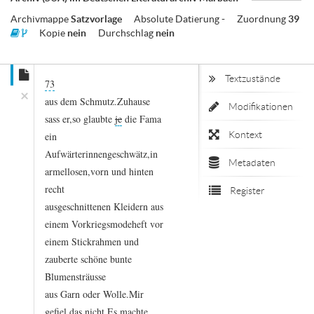
Archivmappe
Satzvorlage
Absolute Datierung
-
Zuordnung
39
Kopie
nein
Durchschlag
nein
Textzustände
73
×
aus
dem
Schmutz.
Zuhause
Modifikationen
sass
er,
so
glaubte
je
die
Fama
Kontext
ein
Aufwärterinnengeschwätz,
in
Metadaten
armellosen,
vorn
und
hinten
recht
Register
ausgeschnittenen
Kleidern
aus
einem
Vorkriegsmodeheft
vor
einem
Stickrahmen
und
zauberte
schöne
bunte
Blumensträusse
aus
Garn
oder
Wolle.
Mir
gefiel
das
nicht.
Es
machte