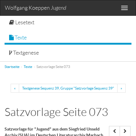
Wolfgang Koeppen
Jugend
Toggle
naviga
Lesetext
Texte
Textgenese
Startseite
Texte
Satzvorlage Seite 073
«
Textgenese Sequenz 39, Gruppe "Satzvorlage Sequenz 39"
»
Satzvorlage Seite 073
Satzvorlage für "Jugend" aus dem Siegfried Unseld
Archiv (SUA) im Deutschen Literaturarchiv Marbach