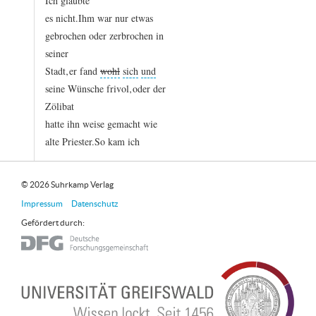
Ich
glaubte
es
nicht.
Ihm
war
nur
etwas
gebrochen
oder
zerbrochen
in
seiner
Stadt‚
er
fand
wohl
sich
und
seine
Wünsche
frivol‚
oder
der
Zölibat
hatte
ihn
weise
gemacht
wie
alte
Priester.
So
kam
ich
© 2026 Suhrkamp Verlag
Impressum
Datenschutz
Gefördert durch: