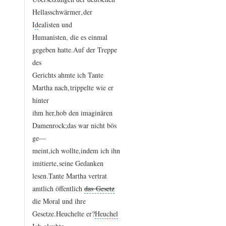
Hellasschwärmer‚
der
I
d
ealisten
und
Humanisten,
die
es
einmal
gegeben
hatte.
Auf
der
Treppe
des
Gerichts
ahmte
ich
Tante
Martha
nach‚
trippelte
wie
er
hinter
ihm
her,
hob
den
imaginären
Damenrock;
das
war
nicht
bös
ge—
meint,
ich
wollte,
indem
ich
ihn
imitierte‚
seine
Gedanken
lesen.
Tante
Martha
vertrat
amtlich
öffentlich
das Gesetz
die
Moral
und
ihre
Gesetze.
Heuchelte
er?
Heuchel