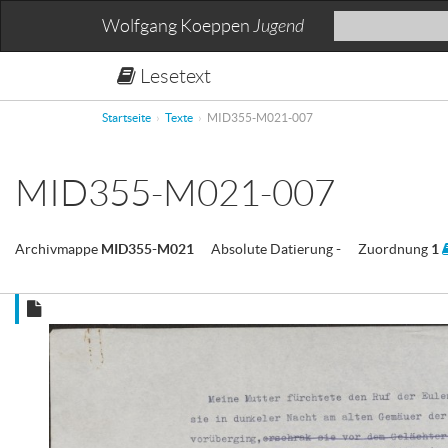
Wolfgang Koeppen
Jugend
Lesetext
Startseite
Texte
MID355-M021-007
MID355-M021-007
Archivmappe
MID355-M021
Absolute Datierung
-
Zuordnung
1