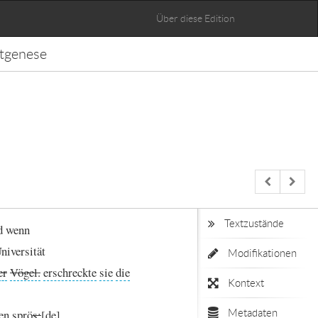
Über diese Edition
tgenese
Textzustände
d
wenn
niversität
Modifikationen
er
Vögel.
erschreckte
sie
die
Kontext
en
sprö
s;
Metadaten