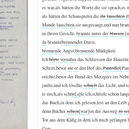
es
war,
als
hätten
die
Worte,
die
sie
sprach,
es
als
hätten
die
Schauspieler,
die
ihr
lauschten
i
Munde
lauschten,
sie
ausgesaugt,
und
nun
bran
in
ihrem
Gesicht,
brannte
unter
der
blassen
[u
da
brannte
brennender
Durst,
brennende
Angst,
brennende
Müdigkeit.
Ich
hörte
vernahm
das
Schliessen
der
Haustür
Schritt,
bevor
sie
er
den
Hof
des
Pantoffel
reichte,
bevor
der
Hund
des
Metzgers
im
Nebe
jaulte,
und
ich
löschte
schnell
das
Licht,
und
i
te
mich,
als
schl
ie
fe
ich,
schliefe
schon
lang
das
Buch,
in
dem
ich
gelesen,
fest
an
den
Leib
denn
Bücher
schien
en
der
Ausweg
zu
se
Tor
aus
dem
Käfig,
in
dem
ich
mich
gefangen
Gier