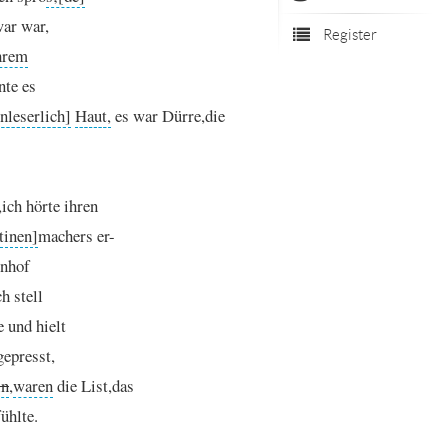
war
war,
Register
hrem
nte
es
nleserlich]
Haut,
es
war
Dürre,
die
,
ich
hörte
ihren
machers
er
-
nhof
ch
stell
e
und
hielt
gepresst,
in
,
waren
die
List,
das
fühlte.