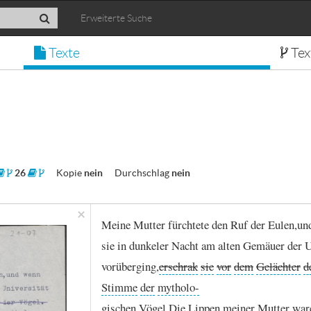
Erweiterte Suche
Texte
Tex
26
Kopie
nein
Durchschlag
nein
×
Meine
Mutter
fürchtete
den
Ruf
der
Eulen,
un
sie
in
dunkeler
Nacht
am
alten
Gemäuer
der
U
vorüberging,
erschrak
sie
vor
dem
Gelächter
d
Stimme
der
mytholo
-
gischen
Vögel.
Die
Lippen
meiner
Mutter
war