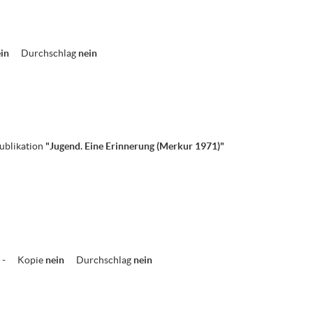
ein
Durchschlag
nein
ublikation
"Jugend. Eine Erinnerung (Merkur 1971)"
-
Kopie
nein
Durchschlag
nein