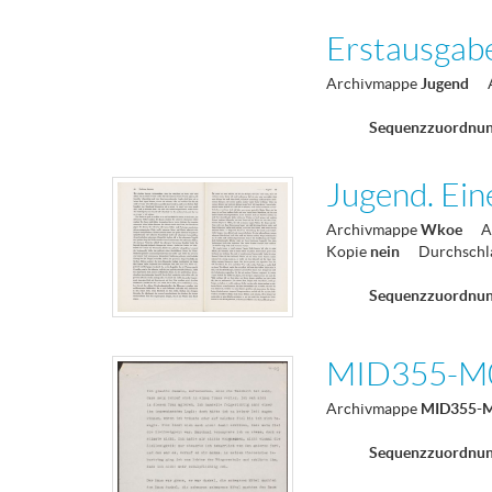
Erstausgab
Archivmappe
Jugend
Sequenzzuordnu
Jugend. Ein
Archivmappe
Wkoe
A
Kopie
nein
Durchschl
Sequenzzuordnu
MID355-M
Archivmappe
MID355-
Sequenzzuordnu