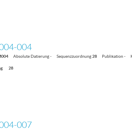
004-004
M004
Absolute Datierung
-
Sequenzzuordnung
28
Publikation
-
ng
28
004-007