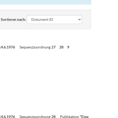
Sortieren nach:
14.6.1976
Sequenzzuordnung
27
28
9
14.6.1976
Sequenzzuordnung
28
Publikation
"Eine