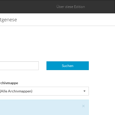
Über diese Edition
tgenese
Suchen
rchivmappe
(Alle Archivmappen)
Close
×