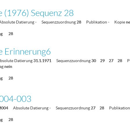
e (1976) Sequenz 28
Absolute Datierung
-
Sequenzzuordnung
28
Publikation
-
Kopie
n
ng
28
e Erinnerung6
bsolute Datierung
31.1.1971
Sequenzzuordnung
30
29
27
28
P
ag
nein
ng
28
004-003
M004
Absolute Datierung
-
Sequenzzuordnung
27
28
Publikation
ng
28