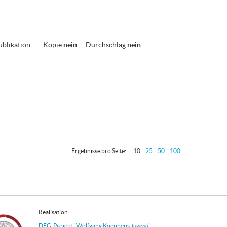
ublikation
-
Kopie
nein
Durchschlag
nein
Ergebnisse pro Seite:
10
25
50
100
Realisation:
DFG-Projekt "Wolfgang Koeppens
Jugend
"