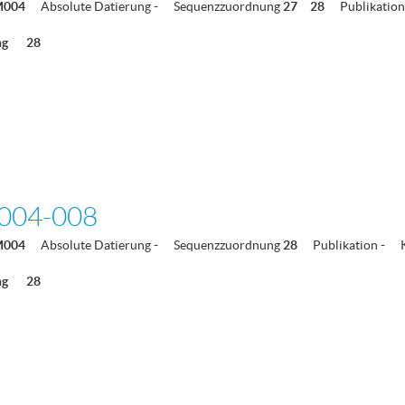
M004
Absolute Datierung
-
Sequenzzuordnung
27
28
Publikation
ng
28
004-008
M004
Absolute Datierung
-
Sequenzzuordnung
28
Publikation
-
ng
28