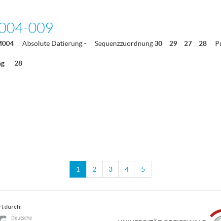
004-009
M004
Absolute Datierung
-
Sequenzzuordnung
30
29
27
28
P
ng
28
1
2
3
4
5
t durch: