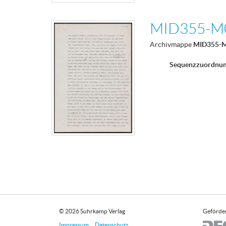
MID355-M
Archivmappe
MID355-
Sequenzzuordnu
© 2026 Suhrkamp Verlag
Geförder
Impressum
Datenschutz