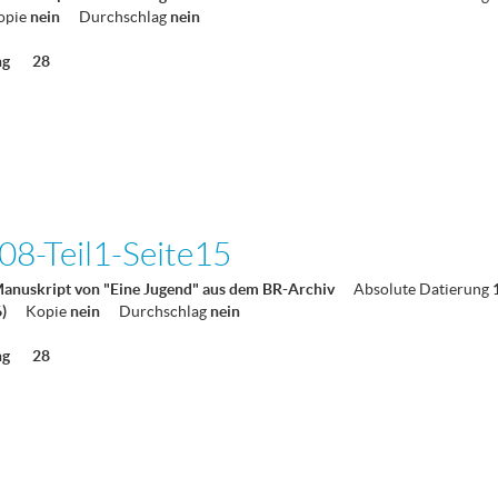
opie
nein
Durchschlag
nein
ng
28
8-Teil1-Seite15
Manuskript von "Eine Jugend" aus dem BR-Archiv
Absolute Datierung
6)
Kopie
nein
Durchschlag
nein
ng
28