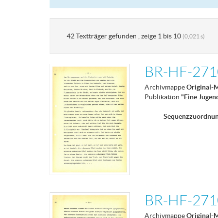
42 Textträger gefunden , zeige 1 bis 10
(0,021 s)
BR-HF-2710
Archivmappe
Original-
Publikation
"Eine Jugen
Sequenzzuordnu
BR-HF-2710
Archivmappe
Original-