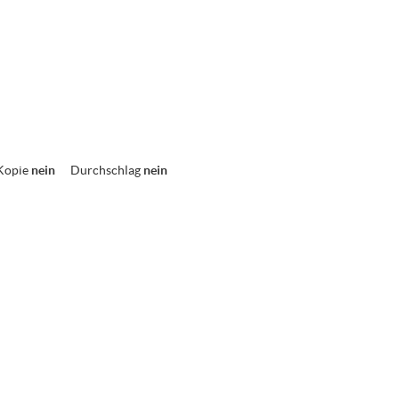
Kopie
nein
Durchschlag
nein