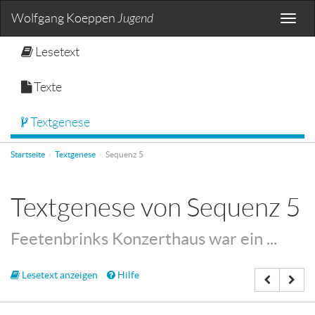
Wolfgang Koeppen
Jugend
Toggle
naviga
Lesetext
Texte
Textgenese
Startseite
Textgenese
Sequenz 5
Textgenese von Sequenz 5
Feetenbrinks Konzerthaus war ein ...
Lesetext anzeigen
Hilfe