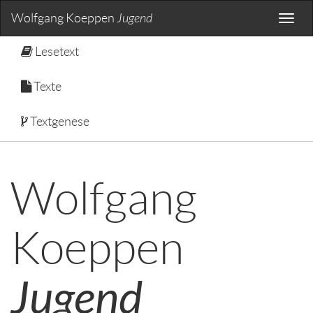
Wolfgang Koeppen
Jugend
Toggle
naviga
Lesetext
Texte
Textgenese
Wolfgang
Koeppen
Jugend