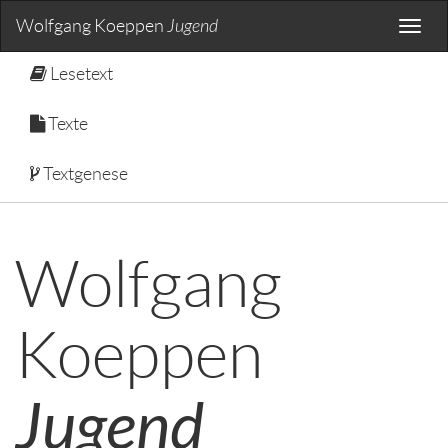
Wolfgang Koeppen
Jugend
Toggle
naviga
Lesetext
Texte
Textgenese
Wolfgang
Koeppen
Jugend