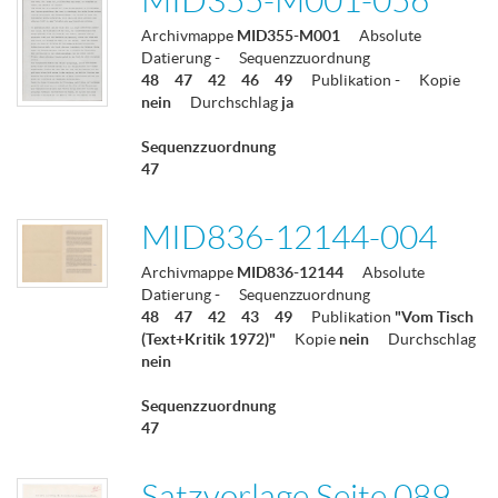
MID355-M001-056
Archivmappe
MID355-M001
Absolute
Datierung
-
Sequenzzuordnung
48
47
42
46
49
Publikation
-
Kopie
nein
Durchschlag
ja
Sequenzzuordnung
47
MID836-12144-004
Archivmappe
MID836-12144
Absolute
Datierung
-
Sequenzzuordnung
48
47
42
43
49
Publikation
"Vom Tisch
(Text+Kritik 1972)"
Kopie
nein
Durchschlag
nein
Sequenzzuordnung
47
Satzvorlage Seite 089