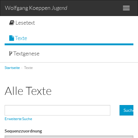
Wolfgang Koeppen
Jugend
Toggle
naviga
Lesetext
Texte
Textgenese
Startseite
Texte
Alle Texte
Suchen
Erweiterte Suche
Sequenzzuordnung