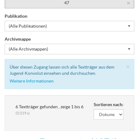
×
47
Publikation
(Alle Publikationen)
Archivmappe
(Alle Archivmappen)
Cl
×
Über diesen Zugang lassen sich alle Textträger aus dem
Jugend-Konvolut einsehen und durchsuchen.
Weitere Informationen
Sortieren nach:
6 Textträger gefunden , zeige 1 bis 6
(0,019 s)