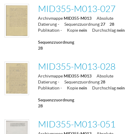
MID355-M013-027
Archivmappe
MID355-M013
Absolute
Datierung
-
Sequenzzuordnung
27
28
Publikation
-
Kopie
nein
Durchschlag
nein
Sequenzzuordnung
28
MID355-M013-028
Archivmappe
MID355-M013
Absolute
Datierung
-
Sequenzzuordnung
28
Publikation
-
Kopie
nein
Durchschlag
nein
Sequenzzuordnung
28
MID355-M013-051
Archivmappe
MID355-M013
Absolute