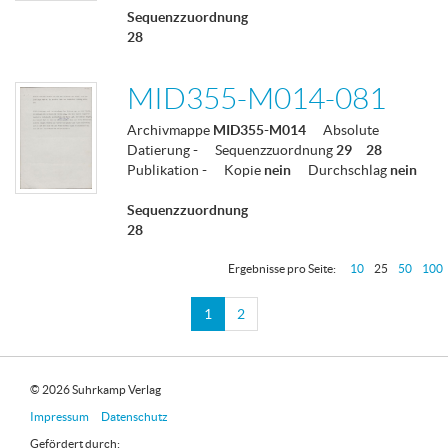
Sequenzzuordnung
28
MID355-M014-081
Archivmappe
MID355-M014
Absolute
Datierung
-
Sequenzzuordnung
29
28
Publikation
-
Kopie
nein
Durchschlag
nein
Sequenzzuordnung
28
Ergebnisse pro Seite:
10
25
50
100
1
2
© 2026 Suhrkamp Verlag
Impressum
Datenschutz
Gefördert durch: