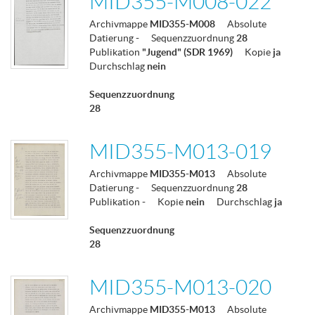
MID355-M008-022
Archivmappe
MID355-M008
Absolute
Datierung
-
Sequenzzuordnung
28
Publikation
"Jugend" (SDR 1969)
Kopie
ja
Durchschlag
nein
Sequenzzuordnung
28
MID355-M013-019
Archivmappe
MID355-M013
Absolute
Datierung
-
Sequenzzuordnung
28
Publikation
-
Kopie
nein
Durchschlag
ja
Sequenzzuordnung
28
MID355-M013-020
Archivmappe
MID355-M013
Absolute