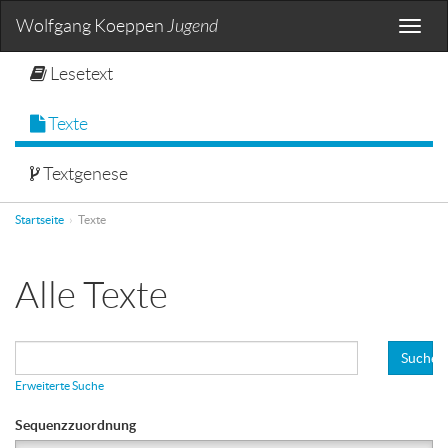
Wolfgang Koeppen
Jugend
Toggle
naviga
Lesetext
Texte
Textgenese
Startseite
Texte
Alle Texte
Suchen
Erweiterte Suche
Sequenzzuordnung