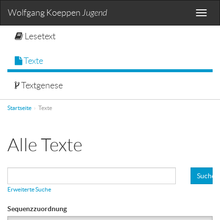
Wolfgang Koeppen
Jugend
Toggle
naviga
Lesetext
Texte
Textgenese
Startseite
Texte
Alle Texte
Suchen
Erweiterte Suche
Sequenzzuordnung