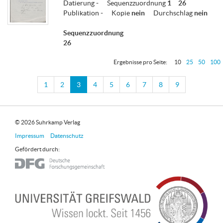
Datierung
-
Sequenzzuordnung
1
26
Publikation
-
Kopie
nein
Durchschlag
nein
Sequenzzuordnung
26
Ergebnisse pro Seite:
10
25
50
100
1
2
3
4
5
6
7
8
9
© 2026 Suhrkamp Verlag
Impressum
Datenschutz
Gefördert durch: